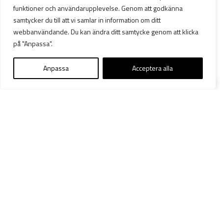
funktioner och användarupplevelse. Genom att godkänna
samtycker du till att vi samlar in information om ditt
webbanvändande. Du kan ändra ditt samtycke genom att klicka
på "Anpassa".
Anpassa
Acceptera alla
16 maj 2022
FRIVISNING AV BARNKANAL FÖR
UKRAINSKA BARN