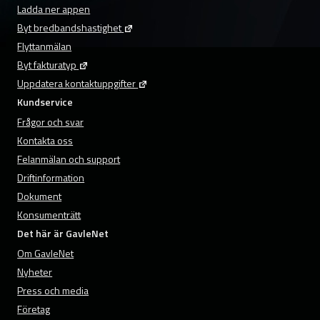
Ladda ner appen
Byt bredbandshastighet
Flyttanmälan
Byt fakturatyp
Uppdatera kontaktuppgifter
Kundservice
Frågor och svar
Kontakta oss
Felanmälan och support
Driftinformation
Dokument
Konsumenträtt
Det här är GavleNet
Om GavleNet
Nyheter
Press och media
Företag