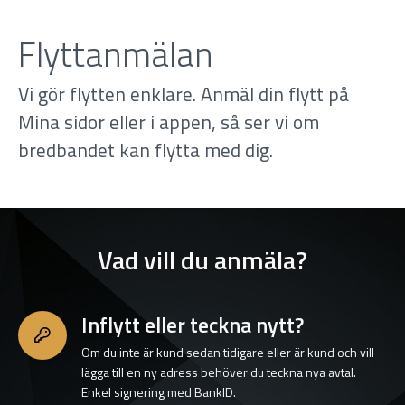
Flyttanmälan
Vi gör flytten enklare. Anmäl din flytt på
Mina sidor eller i appen, så ser vi om
bredbandet kan flytta med dig.
Vad vill du anmäla?
Inflytt eller teckna nytt?
Om du inte är kund sedan tidigare eller är kund och vill
lägga till en ny adress behöver du teckna nya avtal.
Enkel signering med BankID.