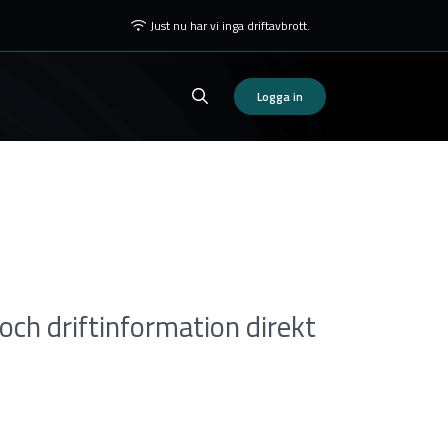
Just nu har vi inga driftavbrott.
Logga in
och driftinformation direkt