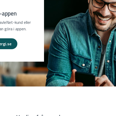
i-appen
vleNet-kund eller
an göra i appen.
ergi.se