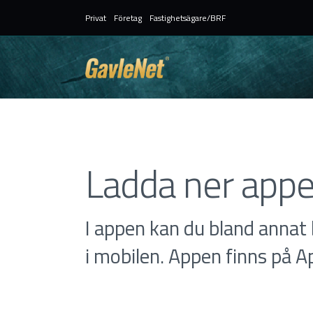
Privat
Företag
Fastighetsägare/BRF
Ladda ner app
I appen kan du bland annat 
i mobilen. Appen finns på A