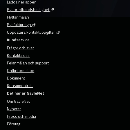
Ladda ner appen
Byt bredbandshastighet
Flyttanmälan
Byt fakturatyp
Uppdatera kontaktuppgifter
Kundservice
Frågor och svar
Kontakta oss
Felanmälan och support
Driftinformation
Dokument
Konsumenträtt
Det här är GavleNet
Om GavleNet
Nyheter
Press och media
Företag