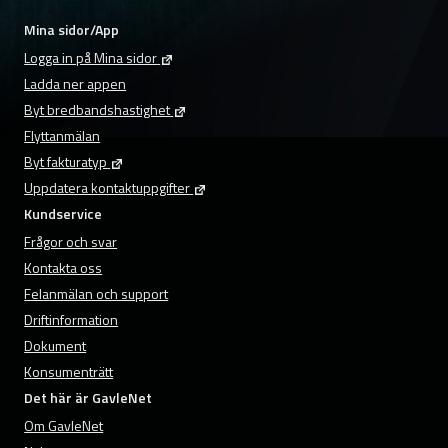
Mina sidor/App
Logga in på Mina sidor
Ladda ner appen
Byt bredbandshastighet
Flyttanmälan
Byt fakturatyp
Uppdatera kontaktuppgifter
Kundservice
Frågor och svar
Kontakta oss
Felanmälan och support
Driftinformation
Dokument
Konsumenträtt
Det här är GavleNet
Om GavleNet