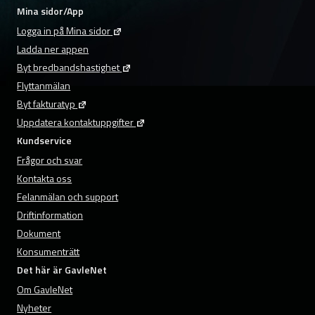
Mina sidor/App
Logga in på Mina sidor
Ladda ner appen
Byt bredbandshastighet
Flyttanmälan
Byt fakturatyp
Uppdatera kontaktuppgifter
Kundservice
Frågor och svar
Kontakta oss
Felanmälan och support
Driftinformation
Dokument
Konsumenträtt
Det här är GavleNet
Om GavleNet
Nyheter