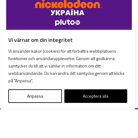
Vi värnar om din integritet
Vi använder kakor (cookies) för att förbättra webbplatsens
16 maj 2022
funktioner och användarupplevelse. Genom att godkänna
FRIVISNING AV BARNKANAL FÖR
samtycker du till att vi samlar in information om ditt
UKRAINSKA BARN
webbanvändande. Du kan ändra ditt samtycke genom att klicka
på "Anpassa".
Anpassa
Acceptera alla