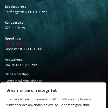
Besöksadress
Förrådsgatan 6, 803 09 Gävle
Kundservice
026-17 85 75
Öppettider
Lördag:
Stängt
Lunchstängt: 12:00-13:00
Postadress
Box 783, 801 29 Gävle
Mina sidor/App
Logga in på Mina sidor
Ladda ner appen
Vi värnar om din integritet
Byt bredbandshastighet
Vi använder kakor (cookies) för att förbättra webbplatsens
Flyttanmälan
funktioner och användarupplevelse. Genom att godkänna
Byt fakturatyp