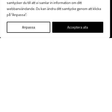
samtycker du till att vi samlar in information om ditt
Uppdatera kontaktuppgifter
webbanvändande. Du kan ändra ditt samtycke genom att klicka
Kundservice
på "Anpassa".
Frågor och svar
Kontakta oss
Anpassa
Acceptera alla
Felanmälan och support
Driftinformation
Dokument
Konsumenträtt
Det här är GavleNet
Om GavleNet
Nyheter
Press och media
Företag
Fastighetsägare/BRF
© 2026 GavleNet.