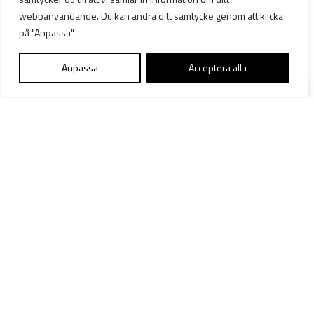
webbanvändande. Du kan ändra ditt samtycke genom att klicka
på "Anpassa".
Anpassa
Acceptera alla
16 maj 2022
FRIVISNING AV BARNKANAL FÖR
UKRAINSKA BARN
Besöksadress