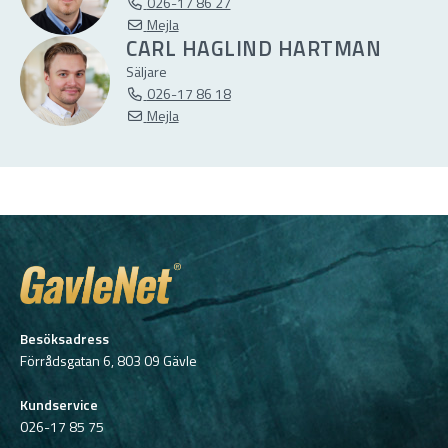
026-17 86 27
Mejla
CARL HAGLIND HARTMAN
Säljare
026-17 86 18
Mejla
Besöksadress
Förrådsgatan 6, 803 09 Gävle
Kundservice
026-17 85 75