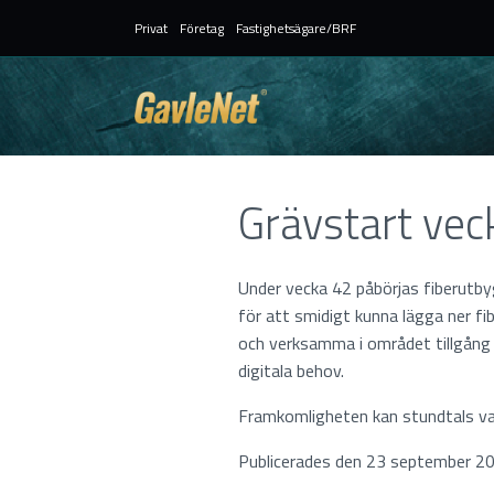
Privat
Företag
Fastighetsägare/BRF
Grävstart vec
Under vecka 42 påbörjas fiberutb
för att smidigt kunna lägga ner f
och verksamma i området tillgång 
digitala behov.
Framkomligheten kan stundtals var
Publicerades den 23 september 20