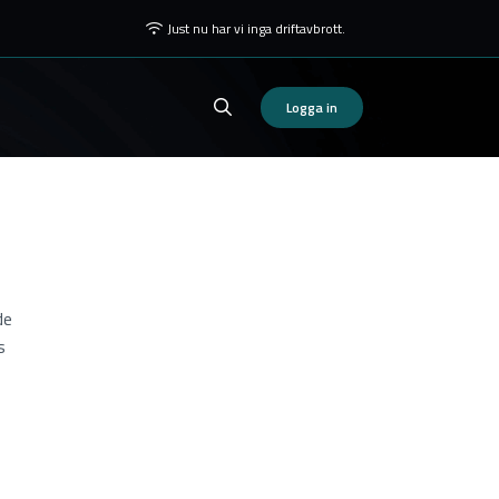
Just nu har vi inga driftavbrott.
Logga in
de
s