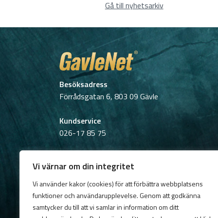
Gå till nyhetsarkiv
Besöksadress
Förrådsgatan 6, 803 09 Gävle
Kundservice
026-17 85 75
Öppettider
Vi värnar om din integritet
Fredag:
08:00–15:00
Lunchstängt: 12:00-13:00
Vi använder kakor (cookies) för att förbättra webbplatsens
funktioner och användarupplevelse. Genom att godkänna
Postadress
samtycker du till att vi samlar in information om ditt