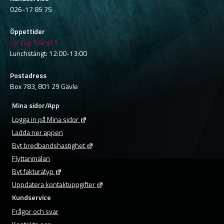
026-17 85 75
Öppettider
Lördag:
Stängt
Lunchstängt: 12:00-13:00
Postadress
Box 783, 801 29 Gävle
Mina sidor/App
Logga in på Mina sidor
Ladda ner appen
Byt bredbandshastighet
Flyttanmälan
Byt fakturatyp
Uppdatera kontaktuppgifter
Kundservice
Frågor och svar