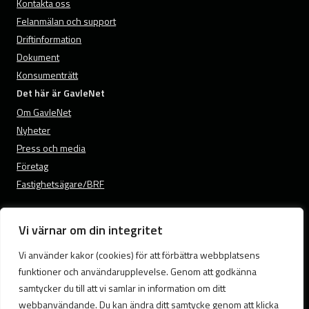
Kontakta oss
Felanmälan och support
Driftinformation
Dokument
Konsumenträtt
Det här är GavleNet
Om GavleNet
Nyheter
Press och media
Företag
Fastighetsägare/BRF
Vi värnar om din integritet
© 2026 GavleNet.
Vi använder kakor (cookies) för att förbättra webbplatsens
Samtyckesval
funktioner och användarupplevelse. Genom att godkänna
Cookies
Integritetspolicy och GDPR
samtycker du till att vi samlar in information om ditt
webbanvändande. Du kan ändra ditt samtycke genom att klicka