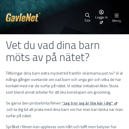
Logga in
Sök
Meny
Vet du vad dina barn
möts av på nätet?
Tillbringar dina barn extra mycket tid framför skärmarna just nu? Vi är
många gånger ovetande om vad barn och unga gör och vilka de har
kontakt med när de surfar på nätet. Vi stöttar initiativet Aktiv Skola
som bland annat arbetar för att öka kunskapen om grooming.
Se gärna den prisbelönta filmen
“Jag tror jag är lite kär i dig”
och ta dig tid att prata med dina barn om hur man kan tänka när man
surfar på nätet.
Språket i filmen kan upplevas som hårt och tufft men belyser hur