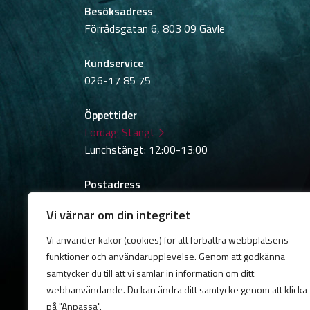
Besöksadress
Förrådsgatan 6, 803 09 Gävle
Kundservice
026-17 85 75
Öppettider
Lördag:
Stängt
Lunchstängt: 12:00-13:00
Postadress
Box 783, 801 29 Gävle
Vi värnar om din integritet
Vi använder kakor (cookies) för att förbättra webbplatsens
© 2026 GavleNet.
Samtyckesval
Cookies
Integ
funktioner och användarupplevelse. Genom att godkänna
samtycker du till att vi samlar in information om ditt
webbanvändande. Du kan ändra ditt samtycke genom att klicka
på "Anpassa".