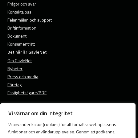
Frågor och svar
Kontakta oss
Felanmälan och support
Driftinformation
Dokument
Konsumenträtt
Det här är GavleNet
Om GavleNet
Nyheter
Press och media
Företag
Fastighetsägare/BRF
Vi värnar om din integritet
© 2026 GavleNet.
Vi använder kakor (cookies) för att förbättra webbplatsens
Samtyckesval
funktioner och användarupplevelse. Genom att godkänna
Cookies