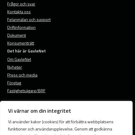
Frågor och svar
Kontakta oss
Felanmälan och support
Driftinformation
Dokument
Konsumenträtt
Det här är GavleNet
Om GavleNet
Nyheter
Press och media
Företag
Fastighetsägare/BRF
Vi värnar om din integritet
© 2026 GavleNet.
Vi använder kakor (cookies) för att förbättra webbplatsens
Samtyckesval
funktioner och användarupplevelse. Genom att godkänna
Cookies