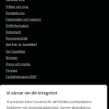
Frågor och svar
Kontakta oss
Felanmälan och support
Driftinformation
Dokument
Konsumenträtt
Det här är GavleNet
Om GavleNet
Nyheter
Press och media
Företag
Fastighetsägare/BRF
Vi värnar om din integritet
© 2026 GavleNet.
Vi använder kakor (cookies) för att förbättra webbplatsens
Samtyckesval
funktioner och användarupplevelse. Genom att godkänna
Cookies