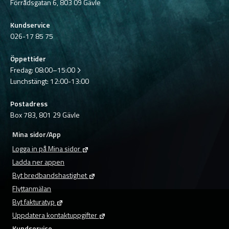
Förrådsgatan 6, 803 09 Gävle
Kundservice
026-17 85 75
Öppettider
Fredag:
08:00–15:00
Lunchstängt: 12:00-13:00
Postadress
Box 783, 801 29 Gävle
Mina sidor/App
Logga in på Mina sidor
Ladda ner appen
Byt bredbandshastighet
Flyttanmälan
Byt fakturatyp
Uppdatera kontaktuppgifter
Kundservice