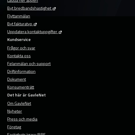
Ladda ner appen
Byt bredbandshastighet
Flyttanmälan
Byt fakturatyp
Uppdatera kontaktuppgifter
Kundservice
Frågor och svar
Kontakta oss
Felanmälan och support
Driftinformation
Dokument
Konsumenträtt
Det här är GavleNet
Om GavleNet
Nyheter
Press och media
Företag
Fastighetsägare/BRF