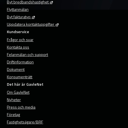
Byt bredbandshastighet
Flyttanmälan
Byt fakturatyp
Uppdatera kontaktuppgifter
Kundservice
Frågor och svar
Kontakta oss
Felanmälan och support
Driftinformation
Dokument
Konsumenträtt
Det här är GavleNet
Om GavleNet
Nyheter
Press och media
Företag
Fastighetsägare/BRF