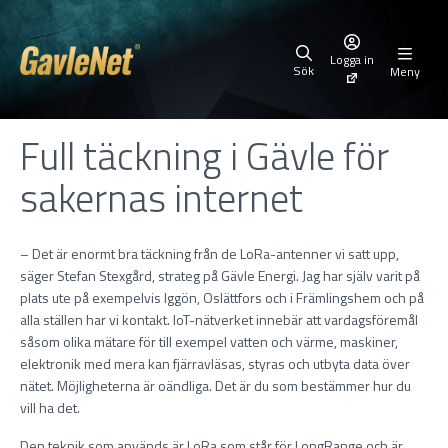
Logga in
Sök
Meny
Full täckning i Gävle för
sakernas internet
– Det är enormt bra täckning från de LoRa-antenner vi satt upp,
säger Stefan Stexgård, strateg på Gävle Energi. Jag har själv varit på
plats ute på exempelvis Iggön, Oslättfors och i Främlingshem och på
alla ställen har vi kontakt. IoT-nätverket innebär att vardagsföremål
såsom olika mätare för till exempel vatten och värme, maskiner,
elektronik med mera kan fjärravläsas, styras och utbyta data över
nätet. Möjligheterna är oändliga. Det är du som bestämmer hur du
vill ha det.
Den teknik som används är LoRa som står för LongRange och är