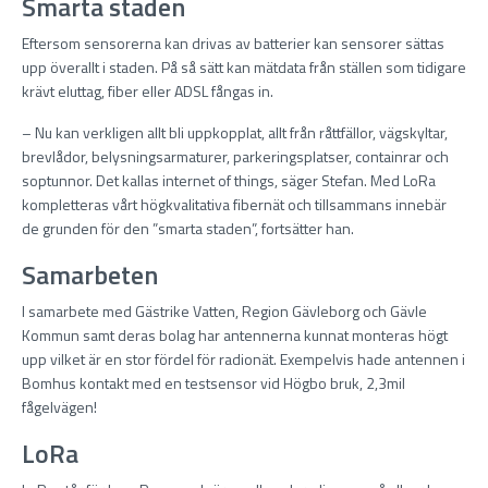
Smarta staden
Eftersom sensorerna kan drivas av batterier kan sensorer sättas
upp överallt i staden. På så sätt kan mätdata från ställen som tidigare
krävt eluttag, fiber eller ADSL fångas in.
– Nu kan verkligen allt bli uppkopplat, allt från råttfällor, vägskyltar,
brevlådor, belysningsarmaturer, parkeringsplatser, containrar och
soptunnor. Det kallas internet of things, säger Stefan. Med LoRa
kompletteras vårt högkvalitativa fibernät och tillsammans innebär
de grunden för den ”smarta staden”, fortsätter han.
Samarbeten
I samarbete med Gästrike Vatten, Region Gävleborg och Gävle
Kommun samt deras bolag har antennerna kunnat monteras högt
upp vilket är en stor fördel för radionät. Exempelvis hade antennen i
Bomhus kontakt med en testsensor vid Högbo bruk, 2,3mil
fågelvägen!
LoRa