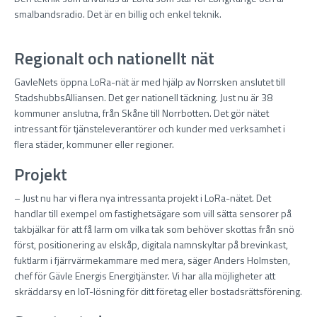
smalbandsradio. Det är en billig och enkel teknik.
Regionalt och nationellt nät
GavleNets öppna LoRa-nät är med hjälp av Norrsken anslutet till
StadshubbsAlliansen. Det ger nationell täckning. Just nu är 38
kommuner anslutna, från Skåne till Norrbotten. Det gör nätet
intressant för tjänsteleverantörer och kunder med verksamhet i
flera städer, kommuner eller regioner.
Projekt
– Just nu har vi flera nya intressanta projekt i LoRa-nätet. Det
handlar till exempel om fastighetsägare som vill sätta sensorer på
takbjälkar för att få larm om vilka tak som behöver skottas från snö
först, positionering av elskåp, digitala namnskyltar på brevinkast,
fuktlarm i fjärrvärmekammare med mera, säger Anders Holmsten,
chef för Gävle Energis Energitjänster. Vi har alla möjligheter att
skräddarsy en IoT-lösning för ditt företag eller bostadsrättsförening.