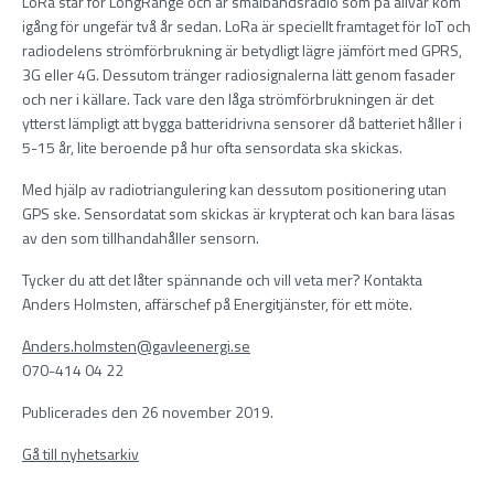
LoRa står för LongRange och är smalbandsradio som på allvar kom
igång för ungefär två år sedan. LoRa är speciellt framtaget för IoT och
radiodelens strömförbrukning är betydligt lägre jämfört med GPRS,
3G eller 4G. Dessutom tränger radiosignalerna lätt genom fasader
och ner i källare. Tack vare den låga strömförbrukningen är det
ytterst lämpligt att bygga batteridrivna sensorer då batteriet håller i
5-15 år, lite beroende på hur ofta sensordata ska skickas.
Med hjälp av radiotriangulering kan dessutom positionering utan
GPS ske. Sensordatat som skickas är krypterat och kan bara läsas
av den som tillhandahåller sensorn.
Tycker du att det låter spännande och vill veta mer? Kontakta
Anders Holmsten, affärschef på Energitjänster, för ett möte.
Anders.holmsten@gavleenergi.se
070-414 04 22
Publicerades den 26 november 2019.
Gå till nyhetsarkiv