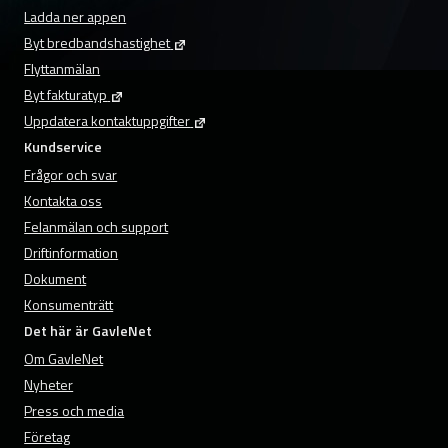
Ladda ner appen
Byt bredbandshastighet
Flyttanmälan
Byt fakturatyp
Uppdatera kontaktuppgifter
Kundservice
Frågor och svar
Kontakta oss
Felanmälan och support
Driftinformation
Dokument
Konsumenträtt
Det här är GavleNet
Om GavleNet
Nyheter
Press och media
Företag