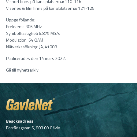
V sport finns på kanalplatserna: 110-116
V series & film finns på kanalplatserna: 121-125
Uppge följande:
Frekvens: 306 MHz
Symbolhastighet: 6.875 MS/s
Modulation: 64 QAM
Nätverkssökning: JA, 41008
Publicerades den 14 mars 2022.
Gå till nyhetsarkiv
Besöksadress
Förrådsgatan 6, 803 09 Gävle