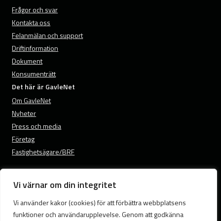
Frågor och svar
Kontakta oss
Felanmälan och support
Driftinformation
Dokument
Konsumenträtt
Det här är GavleNet
Om GavleNet
Nyheter
Press och media
Företag
Fastighetsägare/BRF
Vi värnar om din integritet
© 2026 GavleNet.
Vi använder kakor (cookies) för att förbättra webbplatsens
Samtyckesval
funktioner och användarupplevelse. Genom att godkänna
Cookies