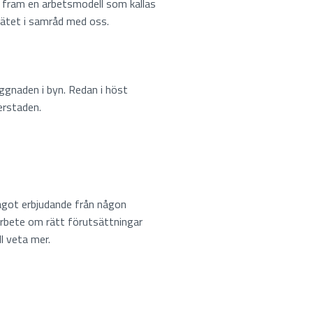
t fram en arbetsmodell som kallas
nätet i samråd med oss.
ggnaden i byn. Redan i höst
erstaden.
något erbjudande från någon
t arbete om rätt förutsättningar
l veta mer.