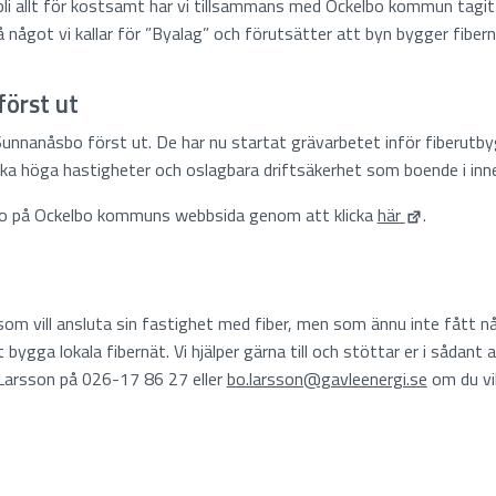
a bli allt för kostsamt har vi tillsammans med Ockelbo kommun tagi
 något vi kallar för ”Byalag” och förutsätter att byn bygger fiber
först ut
Sunnanåsbo först ut. De har nu startat grävarbetet inför fiberutby
ika höga hastigheter och oslagbara driftsäkerhet som boende i inn
bo på Ockelbo kommuns webbsida genom att klicka
här
.
a som vill ansluta sin fastighet med fiber, men som ännu inte fått 
 bygga lokala fibernät. Vi hjälper gärna till och stöttar er i sådan
 Larsson på 026-17 86 27 eller
bo.larsson@gavleenergi.se
om du vil