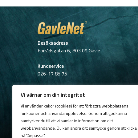
Besöksadress
Förrådsgatan 6, 803 09 Gävle
Kundservice
026-17 85 75
Öppettider
Vi värnar om din integritet
Torsdag:
09:00–15:00
Lunchstängt: 12:00-13:00
Vi använder kakor (cookies) för att förbättra webbplatsens
funktioner och användarupplevelse. Genom att godkänna
Postadress
samtycker du till att vi samlar in information om ditt
Box 783, 801 29 Gävle
webbanvändande. Du kan ändra ditt samtycke genom att klicka
på "Anpassa".