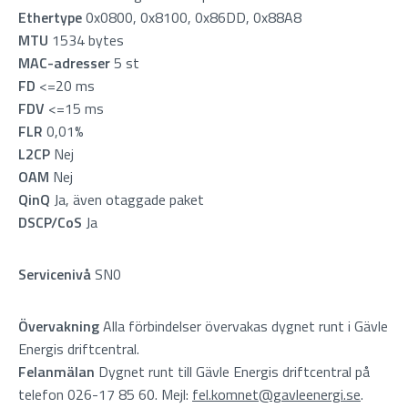
Ethertype
0x0800, 0x8100, 0x86DD, 0x88A8
MTU
1534 bytes
MAC-adresser
5 st
FD
<=20 ms
FDV
<=15 ms
FLR
0,01%
L2CP
Nej
OAM
Nej
QinQ
Ja, även otaggade paket
DSCP/CoS
Ja
Servicenivå
SN0
Övervakning
Alla förbindelser övervakas dygnet runt i Gävle
Energis driftcentral.
Felanmälan
Dygnet runt till Gävle Energis driftcentral på
telefon 026-17 85 60. Mejl:
fel.komnet@gavleenergi.se
.