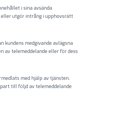
nnehållet i sina avsända
eller utgör intrång i upphovsrätt
utan kundens medgivande avlägsna
en av telemeddelande eller för dess
örmedlats med hjälp av tjänsten.
part till följd av telemeddelande