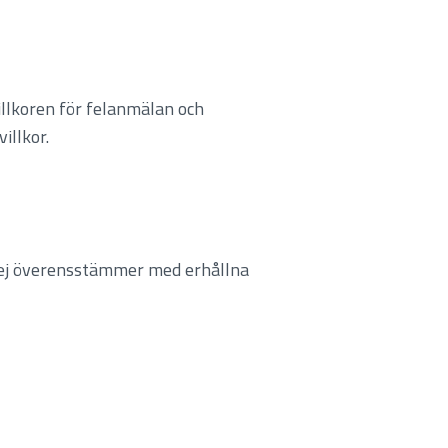
illkoren för felanmälan och
illkor.
m ej överensstämmer med erhållna