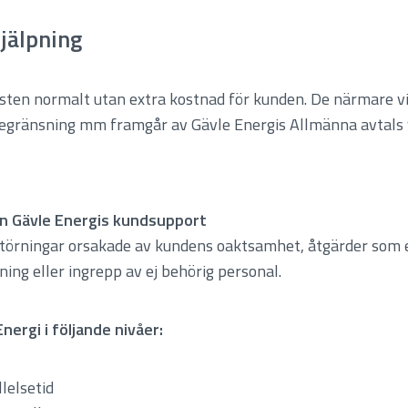
jälpning
änsten normalt utan extra kostnad för kunden. De närmare v
begränsning mm framgår av Gävle Energis Allmänna avtals v
rån Gävle Energis kundsupport
ftstörningar orsakade av kundens oaktsamhet, åtgärder so
ing eller ingrepp av ej behörig personal.
nergi i följande nivåer:
lelsetid