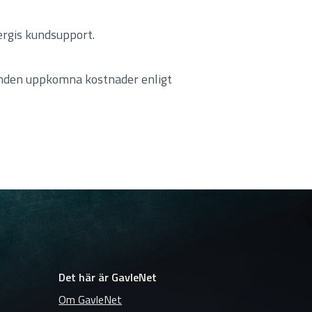
ergis kundsupport.
kunden uppkomna kostnader enligt
Det här är GavleNet
Om GavleNet