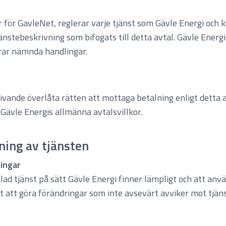
r för GavleNet, reglerar varje tjänst som Gävle Energi och k
änstebeskrivning som bifogats till detta avtal. Gävle Energ
ar nämnda handlingar.
ande överlåta rätten att mottaga betalning enligt detta avt
 Gävle Energis allmänna avtalsvillkor.
ning av tjänsten
ringar
alad tjänst på sätt Gävle Energi finner lämpligt och att an
tt att göra förändringar som inte avsevärt avviker mot tjän