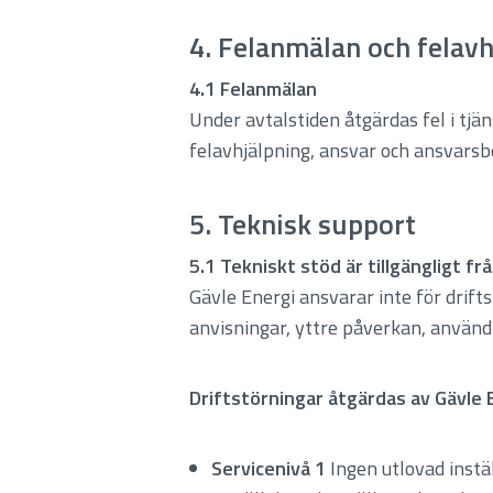
4. Felanmälan och felavh
4.1 Felanmälan
Under avtalstiden åtgärdas fel i tj
felavhjälpning, ansvar och ansvars
5. Teknisk support
5.1 Tekniskt stöd är tillgängligt f
Gävle Energi ansvarar inte för dri
anvisningar, yttre påverkan, användn
Driftstörningar åtgärdas av Gävle E
Servicenivå 1
Ingen utlovad instäl