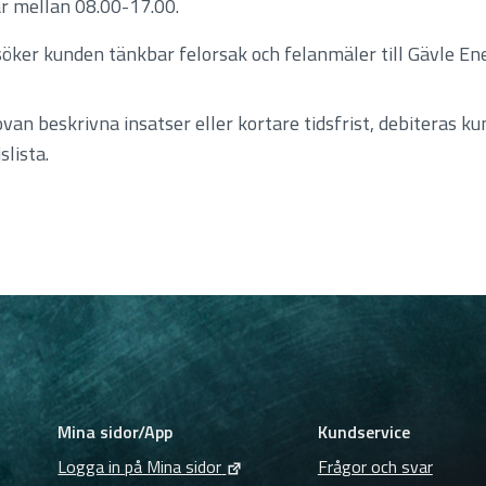
ar mellan 08.00-17.00.
söker kunden tänkbar felorsak och felanmäler till Gävle En
an beskrivna insatser eller kortare tidsfrist, debiteras 
slista.
Mina sidor/App
Kundservice
Logga in på Mina sidor
Frågor och svar