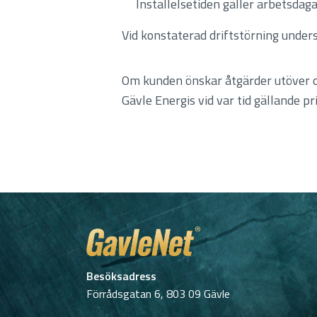
Inställelsetiden gäller arbetsdag
Vid konstaterad driftstörning under
Om kunden önskar åtgärder utöver ov
Gävle Energis vid var tid gällande pri
Besöksadress
Förrådsgatan 6, 803 09 Gävle