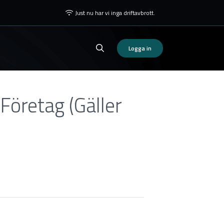
Just nu har vi inga driftavbrott.
Logga in
Företag (Gäller