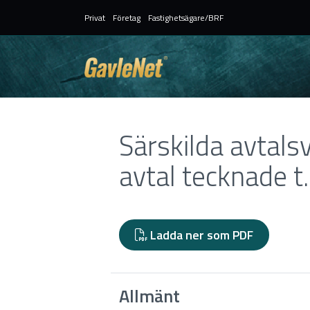
Privat
Företag
Fastighetsägare/BRF
Särskilda avtals
avtal tecknade 
Ladda ner som PDF
Allmänt