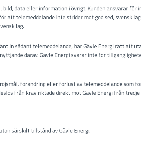
bild, data eller information i övrigt. Kunden ansvarar för i
r att telemeddelande inte strider mot god sed, svensk lag 
svensk lag.
sänt in sådant telemeddelande, har Gävle Energi rätt att 
yttjande därav. Gävle Energi svarar inte för tillgänglighet
dröjsmål, förändring eller förlust av telemeddelande som f
eslös från krav riktade direkt mot Gävle Energi från tredje 
utan särskilt tillstånd av Gävle Energi.