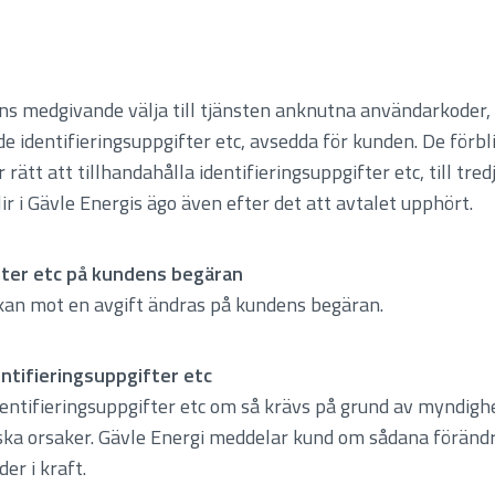
ns medgivande välja till tjänsten anknutna användarkoder,
identifieringsuppgifter etc, avsedda för kunden. De förbli
 rätt att tillhandahålla identifieringsuppgifter etc, till tr
ir i Gävle Energis ägo även efter det att avtalet upphört.
ifter etc på kundens begäran
) kan mot en avgift ändras på kundens begäran.
entifieringsuppgifter etc
identifieringsuppgifter etc om så krävs på grund av myndig
ska orsaker. Gävle Energi meddelar kund om sådana förändr
er i kraft.