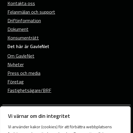
Kontakta oss
Felanmälan och support
Driftinformation
Dokument
Konsumenträtt
Det här är GavleNet
Om GavleNet
Nyheter
Press och media
Företag
Fastighetsägare/BRF
Vi värnar om din integritet
© 2026 GavleNet.
Samtyckesval
Vi använder kakor (cookies) för att förbättra webbplatsens
Cookies