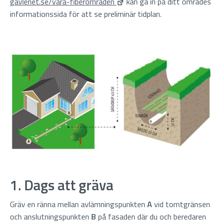
gavlenet.se/vara-fiberomraden
kan gå in på ditt områdes
informationssida för att se preliminär tidplan.
1. Dags att gräva
Gräv en ränna mellan avlämningspunkten
A
vid tomtgränsen
och anslutningspunkten
B
på fasaden där du och beredaren