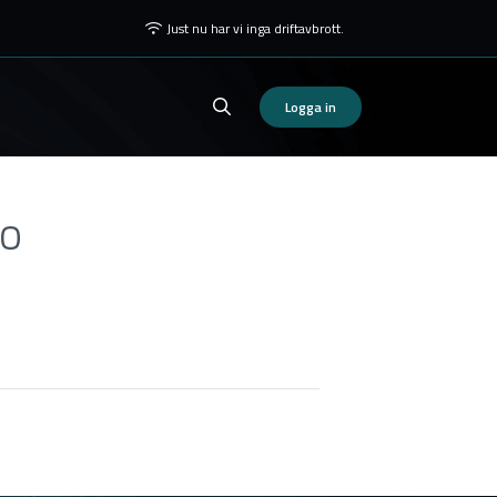
Just nu har vi inga driftavbrott.
Logga in
no