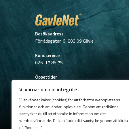
Besöksadress
Förrådsgatan 6, 803 09 Gävle
Kundservice
026-17 85 75
Öppettider
Söndag:
Stängt
Vi värnar om din integritet
Lunchstängt: 12:00-13:00
Vi använder kakor (cookies) för att förbättra webbplatsens
Postadress
funktioner och användarupplevelse. Genom att godkänna
Box 783, 801 29 Gävle
samtycker du till att vi samlar in information om ditt
webbanvändande. Du kan ändra ditt samtycke genom att klicka
på "Anpassa".