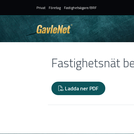
Privat
Företag
Fastighetsägare/BRF
Fastighetsnät bef
Ladda ner PDF