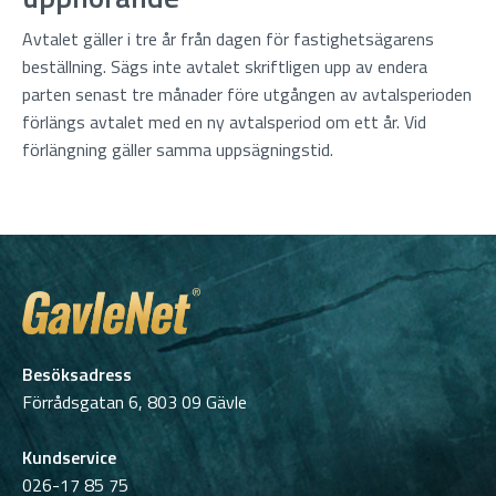
Avtalet gäller i tre år från dagen för fastighetsägarens
beställning. Sägs inte avtalet skriftligen upp av endera
parten senast tre månader före utgången av avtalsperioden
förlängs avtalet med en ny avtalsperiod om ett år. Vid
förlängning gäller samma uppsägningstid.
Besöksadress
Förrådsgatan 6, 803 09 Gävle
Kundservice
026-17 85 75