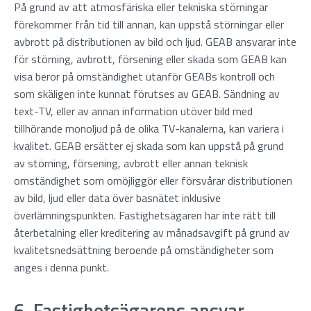
På grund av att atmosfäriska eller tekniska störningar
förekommer från tid till annan, kan uppstå störningar eller
avbrott på distributionen av bild och ljud. GEAB ansvarar inte
för störning, avbrott, försening eller skada som GEAB kan
visa beror på omständighet utanför GEABs kontroll och
som skäligen inte kunnat förutses av GEAB. Sändning av
text-TV, eller av annan information utöver bild med
tillhörande monoljud på de olika TV-kanalerna, kan variera i
kvalitet. GEAB ersätter ej skada som kan uppstå på grund
av störning, försening, avbrott eller annan teknisk
omständighet som omöjliggör eller försvårar distributionen
av bild, ljud eller data över basnätet inklusive
överlämningspunkten. Fastighetsägaren har inte rätt till
återbetalning eller kreditering av månadsavgift på grund av
kvalitetsnedsättning beroende på omständigheter som
anges i denna punkt.
6. Fastighetsägarens ansvar