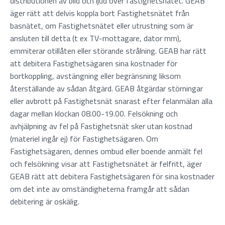
distributionen av bild och ljud över fastighetsnätet. GEAB
äger rätt att delvis koppla bort Fastighetsnätet från
basnätet, om Fastighetsnätet eller utrustning som är
ansluten till detta (t ex TV-mottagare, dator mm),
emmiterar otillåten eller störande strålning. GEAB har rätt
att debitera Fastighetsägaren sina kostnader för
bortkoppling, avstängning eller begränsning liksom
återställande av sådan åtgärd. GEAB åtgärdar störningar
eller avbrott på Fastighetsnät snarast efter felanmälan alla
dagar mellan klockan 08.00-19.00. Felsökning och
avhjälpning av fel på Fastighetsnät sker utan kostnad
(materiel ingår ej) för Fastighetsägaren. Om
Fastighetsägaren, dennes ombud eller boende anmält fel
och felsökning visar att Fastighetsnätet är felfritt, äger
GEAB rätt att debitera Fastighetsägaren för sina kostnader
om det inte av omständigheterna framgår att sådan
debitering är oskälig.