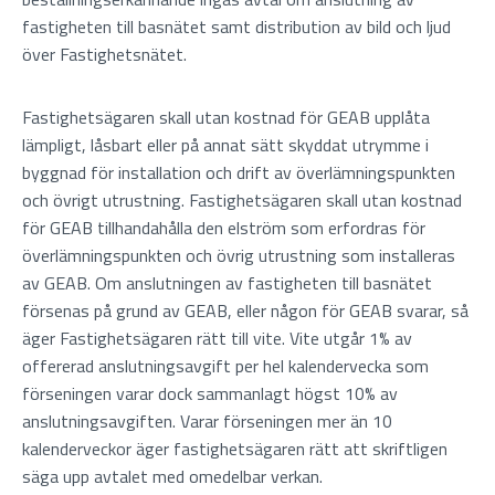
fastigheten till basnätet samt distribution av bild och ljud
över Fastighetsnätet.
Fastighetsägaren skall utan kostnad för GEAB upplåta
lämpligt, låsbart eller på annat sätt skyddat utrymme i
byggnad för installation och drift av överlämningspunkten
och övrigt utrustning. Fastighetsägaren skall utan kostnad
för GEAB tillhandahålla den elström som erfordras för
överlämningspunkten och övrig utrustning som installeras
av GEAB. Om anslutningen av fastigheten till basnätet
försenas på grund av GEAB, eller någon för GEAB svarar, så
äger Fastighetsägaren rätt till vite. Vite utgår 1% av
offererad anslutningsavgift per hel kalendervecka som
förseningen varar dock sammanlagt högst 10% av
anslutningsavgiften. Varar förseningen mer än 10
kalenderveckor äger fastighetsägaren rätt att skriftligen
säga upp avtalet med omedelbar verkan.