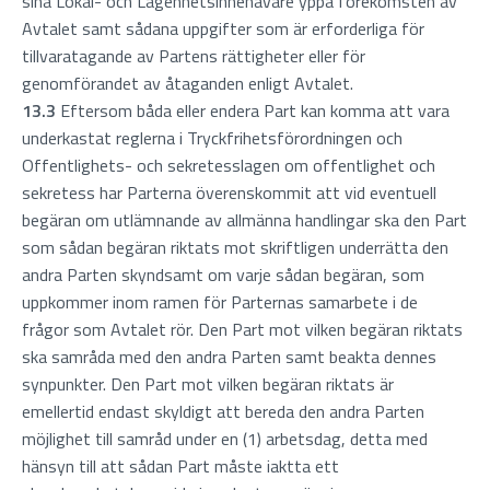
sina Lokal- och Lägenhetsinnehavare yppa förekomsten av
Avtalet samt sådana uppgifter som är erforderliga för
tillvaratagande av Partens rättigheter eller för
genomförandet av åtaganden enligt Avtalet.
13.3
Eftersom båda eller endera Part kan komma att vara
underkastat reglerna i Tryckfrihetsförordningen och
Offentlighets- och sekretesslagen om offentlighet och
sekretess har Parterna överenskommit att vid eventuell
begäran om utlämnande av allmänna handlingar ska den Part
som sådan begäran riktats mot skriftligen underrätta den
andra Parten skyndsamt om varje sådan begäran, som
uppkommer inom ramen för Parternas samarbete i de
frågor som Avtalet rör. Den Part mot vilken begäran riktats
ska samråda med den andra Parten samt beakta dennes
synpunkter. Den Part mot vilken begäran riktats är
emellertid endast skyldigt att bereda den andra Parten
möjlighet till samråd under en (1) arbetsdag, detta med
hänsyn till att sådan Part måste iaktta ett