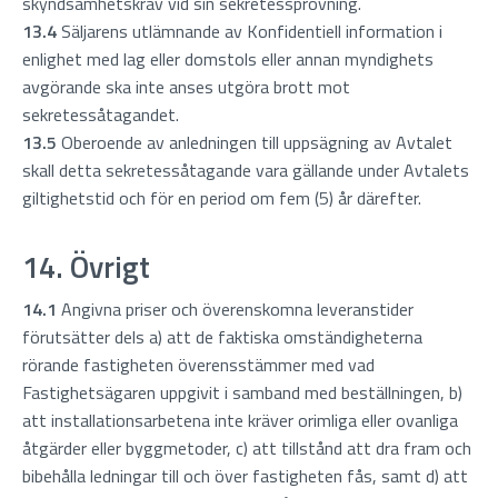
skyndsamhetskrav vid sin sekretessprövning.
13.4
Säljarens utlämnande av Konfidentiell information i
enlighet med lag eller domstols eller annan myndighets
avgörande ska inte anses utgöra brott mot
sekretessåtagandet.
13.5
Oberoende av anledningen till uppsägning av Avtalet
skall detta sekretessåtagande vara gällande under Avtalets
giltighetstid och för en period om fem (5) år därefter.
14. Övrigt
14.1
Angivna priser och överenskomna leveranstider
förutsätter dels a) att de faktiska omständigheterna
rörande fastigheten överensstämmer med vad
Fastighetsägaren uppgivit i samband med beställningen, b)
att installationsarbetena inte kräver orimliga eller ovanliga
åtgärder eller byggmetoder, c) att tillstånd att dra fram och
bibehålla ledningar till och över fastigheten fås, samt d) att