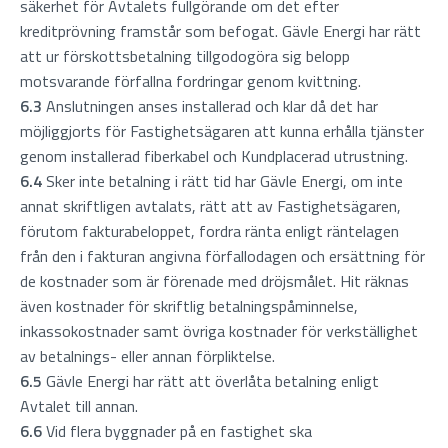
säkerhet för Avtalets fullgörande om det efter
kreditprövning framstår som befogat. Gävle Energi har rätt
att ur förskottsbetalning tillgodogöra sig belopp
motsvarande förfallna fordringar genom kvittning.
6.3
Anslutningen anses installerad och klar då det har
möjliggjorts för Fastighetsägaren att kunna erhålla tjänster
genom installerad fiberkabel och Kundplacerad utrustning.
6.4
Sker inte betalning i rätt tid har Gävle Energi, om inte
annat skriftligen avtalats, rätt att av Fastighetsägaren,
förutom fakturabeloppet, fordra ränta enligt räntelagen
från den i fakturan angivna förfallodagen och ersättning för
de kostnader som är förenade med dröjsmålet. Hit räknas
även kostnader för skriftlig betalningspåminnelse,
inkassokostnader samt övriga kostnader för verkställighet
av betalnings- eller annan förpliktelse.
6.5
Gävle Energi har rätt att överlåta betalning enligt
Avtalet till annan.
6.6
Vid flera byggnader på en fastighet ska