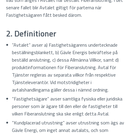
vad som anges i Avtalet har beställt Fiberanslutning. I det
senare fallet blir Avtalet giltigt för parterna när
Fastighetsägaren fått besked därom.
2. Definitioner
”Avtalet” avser a) Fastighetsägarens undertecknade
beställningsblankett, b) Gävle Energis bekräftelse på
beställd anslutning, c) dessa Allmänna Villkor, samt d)
produktinformationen för Fiberanslutning. Avtal för
Tjänster regleras av separata villkor från respektive
Tjänsteleverantör. Vid motstridigheter i
avtalshandlingarna gäller dessa i nämnd ordning.
”Fastighetsägare” avser samtliga fysiska eller juridiska
personer som är ägare till den eller de fastigheter till
vilken Fiberanslutning ska ske enligt detta Avtal.
”Kundplacerad utrustning” avser utrustning som ägs av
Gävle Energi, om inget annat avtalats, och som