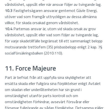
vårdslöshet, uppsåt eller när ansvar följer av tvingande lag.
10.3
Fastighetsägaren ansvarar gentemot Gävle Energi,
utöver vad som framgår uttryckligen av dessa allmänna
villkor, för skada orsakad genom vårdslöshet.
10.4
Parternas ansvar är, utom vid skada orsak av grov
vårdslöshet, uppsåt eller vad som följer av tvingande lag,
för varje skadetillfälle begränsat till ett sammanlagt belopp
motsvarande trettiofem (35) prisbasbelopp enligt 2 kap. 7§
socialförsäkringsbalken (2010:110).
11. Force Majeure
Part är befriat från att uppfylla sina skyldigheter att
ersätta skada eller fullgöra sina förpliktelser enligt Avtalet
om skadan eller underlåtenheten har sin grund i
omständighet utanför parts kontroll och om
omständigheten förhindrar, avsevärt försvårar eller
försenar fullgörande av sådan förpliktelse. Detsamma gäller