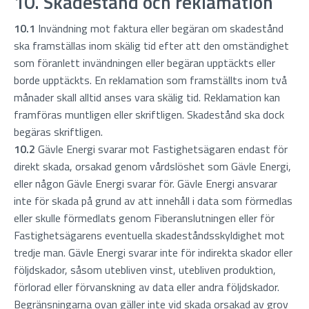
10. Skadestånd och reklamation
10.1
Invändning mot faktura eller begäran om skadestånd
ska framställas inom skälig tid efter att den omständighet
som föranlett invändningen eller begäran upptäckts eller
borde upptäckts. En reklamation som framställts inom två
månader skall alltid anses vara skälig tid. Reklamation kan
framföras muntligen eller skriftligen. Skadestånd ska dock
begäras skriftligen.
10.2
Gävle Energi svarar mot Fastighetsägaren endast för
direkt skada, orsakad genom vårdslöshet som Gävle Energi,
eller någon Gävle Energi svarar för. Gävle Energi ansvarar
inte för skada på grund av att innehåll i data som förmedlas
eller skulle förmedlats genom Fiberanslutningen eller för
Fastighetsägarens eventuella skadeståndsskyldighet mot
tredje man. Gävle Energi svarar inte för indirekta skador eller
följdskador, såsom utebliven vinst, utebliven produktion,
förlorad eller förvanskning av data eller andra följdskador.
Begränsningarna ovan gäller inte vid skada orsakad av grov