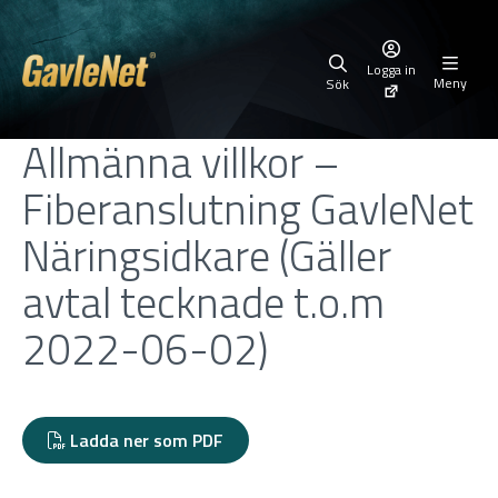
Logga in
Meny
Sök
Allmänna villkor –
Fiberanslutning GavleNet
Näringsidkare (Gäller
avtal tecknade t.o.m
2022-06-02)
Ladda ner som PDF