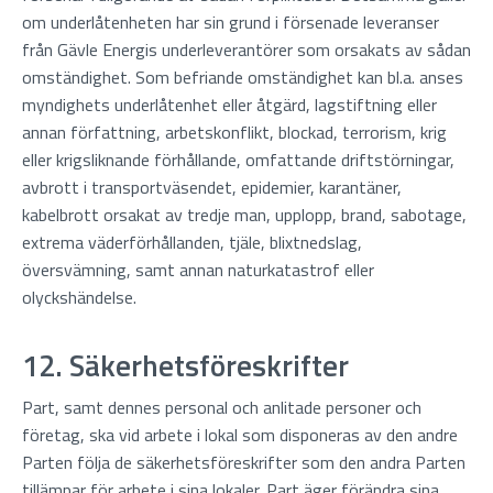
om underlåtenheten har sin grund i försenade leveranser
från Gävle Energis underleverantörer som orsakats av sådan
omständighet. Som befriande omständighet kan bl.a. anses
myndighets underlåtenhet eller åtgärd, lagstiftning eller
annan författning, arbetskonflikt, blockad, terrorism, krig
eller krigsliknande förhållande, omfattande driftstörningar,
avbrott i transportväsendet, epidemier, karantäner,
kabelbrott orsakat av tredje man, upplopp, brand, sabotage,
extrema väderförhållanden, tjäle, blixtnedslag,
översvämning, samt annan naturkatastrof eller
olyckshändelse.
12. Säkerhetsföreskrifter
Part, samt dennes personal och anlitade personer och
företag, ska vid arbete i lokal som disponeras av den andre
Parten följa de säkerhetsföreskrifter som den andra Parten
tillämpar för arbete i sina lokaler. Part äger förändra sina