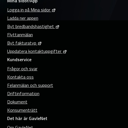
Mina sidor/App
Logga in på Mina sidor
Ladda ner appen
Byt bredbandshastighet
Flyttanmälan
Byt fakturatyp
Uppdatera kontaktuppgifter
Kundservice
Frågor och svar
Kontakta oss
Felanmälan och support
Driftinformation
Dokument
Konsumenträtt
Det här är GavleNet
Om GavleNet