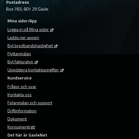
Postadress
Box 783, 801 29 Gävle
Mina sidor/App
Logga in på Mina sidor
Ladda ner appen
Byt bredbandshastighet
Flyttanmälan
Byt fakturatyp
Uppdatera kontaktuppgifter
Kundservice
Frågor och svar
Kontakta oss
Felanmälan och support
Driftinformation
Dokument
Konsumenträtt
Det här är GavleNet