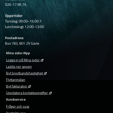
026-17 85 75
Öppettider
Torsdag:
09:00–15:00
Lunchstängt: 12:00-13:00
Postadress
Box 783, 801 29 Gävle
Mina sidor/App
Logga in på Mina sidor
Ladda ner appen
Byt bredbandshastighet
Flyttanmälan
Byt fakturatyp
Uppdatera kontaktuppgifter
Kundservice
Frågor och svar
Kontakta oss