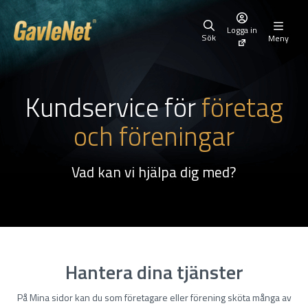
Logga in
Sök
Meny
Kundservice för
företag
och föreningar
Vad kan vi hjälpa dig med?
Hantera dina tjänster
På Mina sidor kan du som företagare eller förening sköta många av